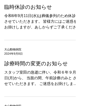
臨時休診のお知らせ
令和6年9月11日(水)は葬儀参列のため休診と
させていただきます。 皆様方にはご迷惑を
お掛けしますが、あしからずご了承ください
。 尚､お急ぎの方は下記の動物病院をご紹介
します。 ※ 福井獣医科病院 ☏06-6721-
2590...
大山動物病院
2024年9月8日
診療時間の変更のお知らせ
スタッフ室田の急逝に伴い、令和６年９月９
日(月)から、 当面の間、午前診療のみと さ
せていただきます。 ご迷惑をお掛けします
が、あしからずご了承下さい。 尚､お急ぎの
方は下記の動物病院をご紹介します。元日を
除き年中無休です。 ※ 福井獣医科病院...