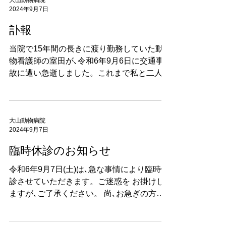
大山動物病院
2024年9月7日
訃報
当院で15年間の長きに渡り勤務していた動
物看護師の室田が､令和6年9月6日に交通事
故に遭い急逝しました。これまで私と二人三
脚で診療にあたってきましたが､残念でなり
ません。悲しい気持ちでいっぱいです。 当
面の間、診療時間の変更・短縮をさせていた
だき､皆様方には...
大山動物病院
2024年9月7日
臨時休診のお知らせ
令和6年9月7日(土)は､急な事情により臨時休
診させていただきます。ご迷惑を お掛けし
ますが､ご了承ください。 尚､お急ぎの方は
下記の動物病院を紹介します。 ・福井獣医
科病院 ☏06-6721-2590 東大阪市永和