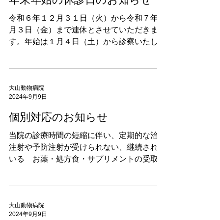
令和６年１２月３１日（火）から令和７年１
月３日（金）まで連休とさせていただきま
す。年始は１月４日（土）から診察いたしま
す。（当面の間、午前診のみです。）
大山動物病院
2024年9月9日
個別対応のお知らせ
当院の診療時間の短縮に伴い、定期的な治療
注射や予防注射が受けられない、継続されて
いる お薬・処方食・サプリメントの受取が
出来ない等でお困りの方は、 午前診療の時
間内に ご連絡いただき ご相談ください。 可
能な限り対応させていただきます。 院長
大山純治
大山動物病院
2024年9月9日