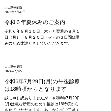
（「城北公園通駅」から久宝寺方向へ6駅目
の「俊徳道駅」...
大山動物病院
2024年7月30日
令和６年夏休みのご案内
令和６年８月１５日（木）と翌週の８月１９
日（月）、８月２０日（火）の３日間は夏休
みのため休診とさせていただきます。
大山動物病院
2024年7月27日
令和6年7月29日(月)の午後診療
は18時頃からとなります
誠に申し訳ありませんが、令和6年7月29日
(月)は急な所用のため午後診は18時頃からと
させていただきます。あしからずご了承くだ